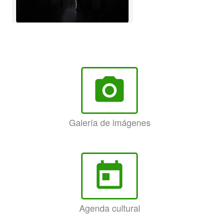
photo_camera
Galería de imágenes
today
Agenda cultural