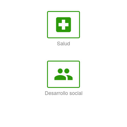
local_hospital
Salud
group
Desarrollo social