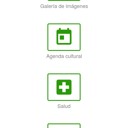
Galería de imágenes
today
Agenda cultural
local_hospital
Salud