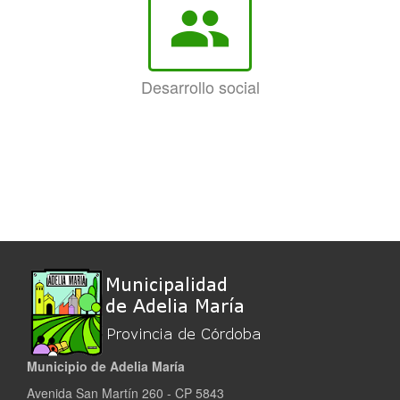
group
Desarrollo social
Municipio de Adelia María
Avenida San Martín 260 - CP 5843