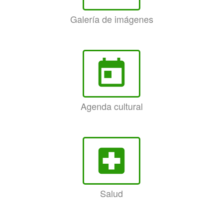
Galería de imágenes
today
Agenda cultural
local_hospital
Salud