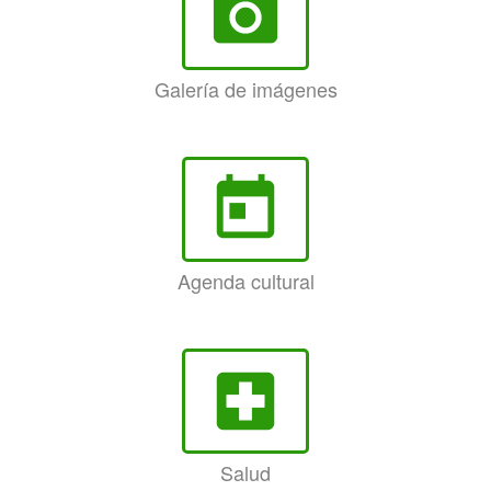
photo_camera
Galería de imágenes
today
Agenda cultural
local_hospital
Salud