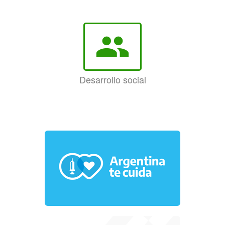
group
Desarrollo social